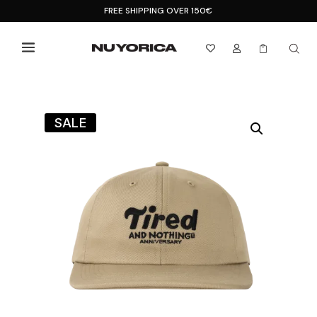
FREE SHIPPING OVER 150€



SALE