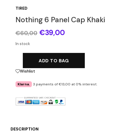
TIRED
Nothing 6 Panel Cap Khaki
Original
Current
€
39,00
€
60,00
price
price
was:
is:
In stock
€60,00.
€39,00.
ADD TO BAG
Wishlist
Klarna.
3 payments of €13,00 at 0% interest.
DESCRIPTION