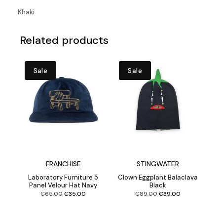
Khaki
Related products
Sale
Sale
FRANCHISE
STINGWATER
Laboratory Furniture 5
Clown Eggplant Balaclava
Panel Velour Hat Navy
Black
Original
Current
Original
Current
€
65,00
€
35,00
€
89,00
€
39,00
price
price
price
price
was:
is:
was:
is:
€65,00.
€35,00.
€89,00.
€39,00.