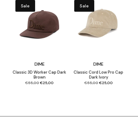
Sale
Sale
DIME
DIME
Classic 3D Worker Cap Dark
Classic Cord Low Pro Cap
Brown
Dark Ivory
Original
Current
Original
Current
€
55,00
€
25,00
€
55,00
€
25,00
price
price
price
price
was:
is:
was:
is:
€55,00.
€25,00.
€55,00.
€25,00.