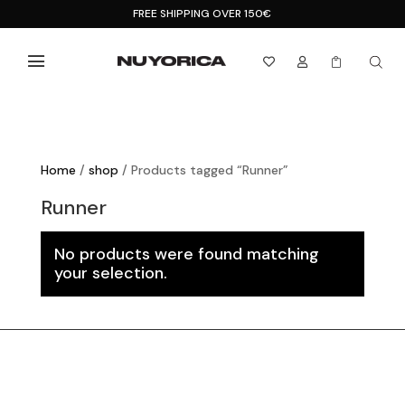
FREE SHIPPING OVER 150€



Home
/
shop
/ Products tagged “Runner”
Runner
No products were found matching
your selection.