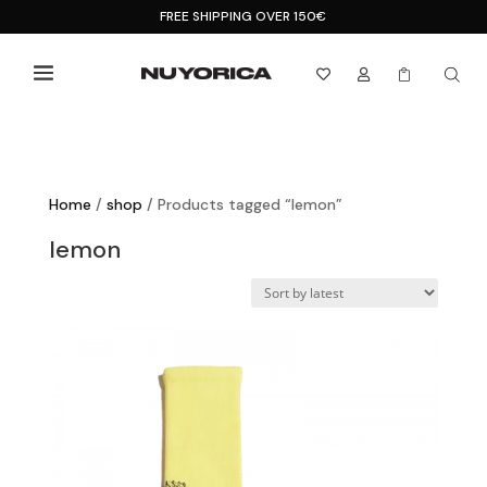
FREE SHIPPING OVER 150€



Home
/
shop
/ Products tagged “lemon”
lemon