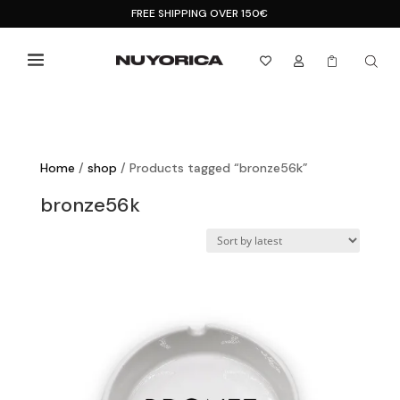
FREE SHIPPING OVER 150€



Home
/
shop
/ Products tagged “bronze56k”
bronze56k