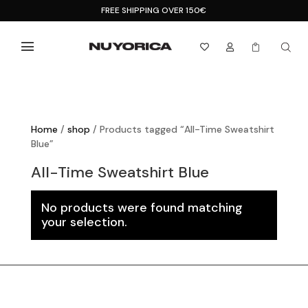
FREE SHIPPING OVER 150€



Home
/
shop
/ Products tagged “All-Time Sweatshirt
Blue”
All-Time Sweatshirt Blue
No products were found matching
your selection.